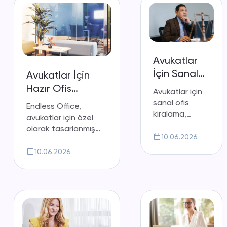
Avukatlar
İçin Sanal
Avukatlar İçin
Ofis
Hazır Ofis
Avukatlar için
Avantajları
sanal ofis
Endless Office,
kiralama,
avukatlar için özel
işlerinizi
olarak tasarlanmış
yürütürken
10.06.2026
hazır ofis kiralama
mekan ve
seçenekleri ile
10.06.2026
zaman
profesyonel ve
esnekliği
konforlu bir çalışma
sunarak
ortamı sunar.
hayatınızı
kolaylaştırıyor.
Avukatlar için
sanal ofis