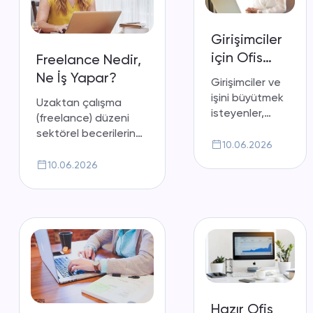
hizmeti.
Girişimciler
için Ofis
Freelance Nedir,
Alanı Nasıl
Ne İş Yapar?
Girişimciler ve
Seçilir?
işini büyütmek
Uzaktan çalışma
isteyenler,
(freelance) düzeni
çalışanlarınızı
sektörel becerilerin
motive etmek
10.06.2026
artmasına ve kişinin
ve konumuyla
kendi yeteneğini
10.06.2026
müşterilerinizin
gösterme imkanı
zihninde
sağlar. Freelance
güvenilir marka
çalışma stili yoğun
imajı için nelere
olarak tercih
dikkat
edilmektedir.
etmelisiniz.
Hazır Ofis