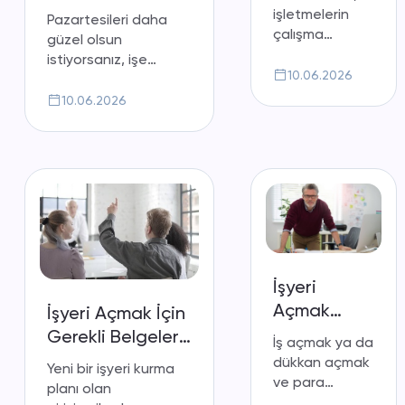
Yürütün:
Motivasyonunuzu
işletmelerin
Pazartesileri daha
Sanal Ofis
Artırın
çalışma
güzel olsun
Hizmetleri
ortamlarını
istiyorsanız, işe
kendileri
10.06.2026
gitmek için her gün
belirleyerek
kendinizi başka
10.06.2026
işlerini daha
sebeplerle motive
verimli ve etkili
edin, verimli çalışın,
bir şekilde
kendinizi iyi hissedin.
yürütmelerine
olanak
sağlıyor.
İşyeri
Açmak
İşyeri Açmak İçin
İstiyorum
Gerekli Belgeler
İş açmak ya da
Diyenlere
Nedir?
dükkan açmak
Yeni bir işyeri kurma
İşyeri
ve para
planı olan
Kuruluş
kazanmak için