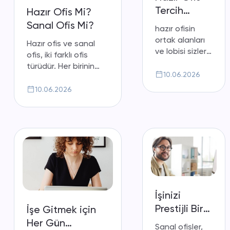
Tercih
Hazır Ofis Mi?
Ederken
Sanal Ofis Mi?
hazır ofisin
Dikkat
ortak alanları
Hazır ofis ve sanal
Edilmesi
ve lobisi sizleri
ofis, iki farklı ofis
Gerekenler
farklı
türüdür. Her birinin
sektörlerden
10.06.2026
kendine özgü
insanlarla
avantajları ve
10.06.2026
tanışmanızı
dezavantajları
sağlayacaktır.
bulunuyor. Peki siz
İşinizi
hangisini seçmelisiniz.
geliştirmenizde
fikirler
verebilecek
insanlarla
iletişim
kurabilirsiniz.
İşinizi
Prestijli Bir
İşe Gitmek için
Adreste
Her Gün
Sanal ofisler,