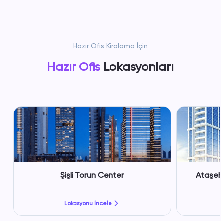
Hazır Ofis Kiralama İçin
Hazır Ofis
Lokasyonları
Şişli Torun Center
Ataşeh
Lokasyonu İncele