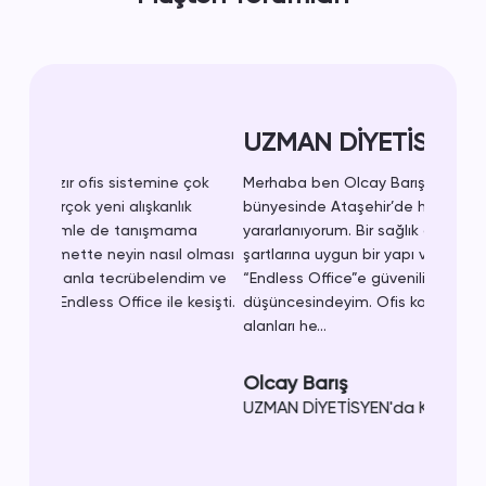
UZMAN DİYETİSYEN
Merhaba ben Olcay Barış, "Endless Office”
bünyesinde Ataşehir’de hazır ofis hizmetinden
yararlanıyorum. Bir sağlık çalışanı olarak, pandemi
şartlarına uygun bir yapı ve sakin bir ortam olması
“Endless Office”e güvenilir bir değer katıyor
düşüncesindeyim. Ofis konseptleri, paylaşımlı ofis
alanları he...
Olcay Barış
UZMAN DİYETİSYEN'da Kurucu