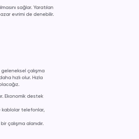
lmasını sağlar. Yaratılan
pazar evrimi de denebilir.
e geleneksel çalışma
ha hızlı olur. Hızla
 olacağız.
nır. Ekonomik destek
 kablolar telefonlar,
ı bir çalışma alanıdır.