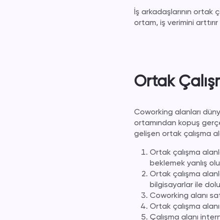
İş arkadaşlarının ortak ç
ortam, iş verimini arttır
Ortak Çalış
C
oworking
alanları dün
ortamından kopuş gerçekle
gelişen ortak çalışma ala
Ortak çalışma alanl
beklemek yanlış olu
Ortak çalışma alanla
bilgisayarlar ile do
Coworking
alanı sat
Ortak çalışma alanı 
Çalışma alanı interne