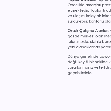
Öncelikle amaçları pres
etmektedir.
Toplantı oda
ve ulaşımı kolay bir lok
sürdürebilir, konforlu a
Ortak Çalışma Alanları:
gözde merkezi olan
Mec
alanımızda, sizinle benze
yeni olanaklardan yararl
Dünya genelinde
cowor
değil, keyifli bir şekilde
yararlanmanız yeterlidir. 
geçebilirsiniz.