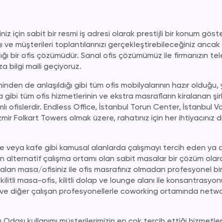
şiniz için sabit bir resmi iş adresi olarak prestijli bir konum göst
ğı ve müşterileri toplantılarınızı gerçekleştirebileceğiniz ancak
ğı bir ofis çözümüdür. Sanal ofis çözümümüz ile firmanızın telef
za bilgi maili geçiyoruz.
minden de anlaşıldığı gibi tüm ofis mobilyalarının hazır olduğu, 
a gibi tüm ofis hizmetlerinin ve ekstra masrafların kiralanan şi
ımlı ofislerdir. Endless Office, İstanbul Torun Center, İstanbul
ir Folkart Towers olmak üzere, rahatınız için her ihtiyacınız 
 veya kafe gibi kamusal alanlarda çalışmayı tercih eden ya da
in alternatif çalışma ortamı olan sabit masalar bir çözüm olarak
lan masa/ofisiniz ile ofis masrafınız olmadan profesyonel bi
l kilitli masa-ofis, kilitli dolap ve lounge alanı ile konsantra
niz ve diğer çalışan profesyonellerle coworking ortamında net
 Odası kullanımı müşterilerimizin en çok tercih ettiği hizmetler