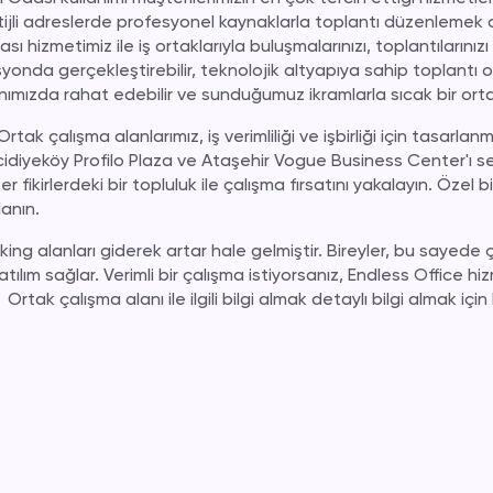
tijli adreslerde profesyonel kaynaklarla toplantı düzenlemek o
sı hizmetimiz ile iş ortaklarıyla buluşmalarınızı, toplantılarınızı 
asyonda gerçekleştirebilir, teknolojik altyapıya sahip toplantı 
lanımızda rahat edebilir ve sunduğumuz ikramlarla sıcak bir orta
Ortak çalışma alanlarımız, iş verimliliği ve işbirliği için tasarlan
idiyeköy Profilo Plaza ve Ataşehir Vogue Business Center'ı
s
r fikirlerdeki bir topluluk ile çalışma fırsatını yakalayın. Öze
anın.
king
alanları giderek artar hale gelmiştir. Bireyler, bu sayede 
 katılım sağlar. Verimli bir çalışma istiyorsanız, Endless Office h
Ortak çalışma alanı ile ilgili bilgi almak detaylı bilgi almak için