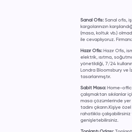
Sanal Ofis:
Sanal ofis, i
kargolarınızın karşılandı
(masa, koltuk vb.) olmadı
ile cevaplıyoruz. Firmanı
Hazır Ofis:
Hazır Ofis, is
elektrik, ısıtma, soğutm
yönetildiği, 7/24 kullan
Londra Bloomsbury ve İzm
tasarlanmıştır.
Sabit Masa:
Home-office
çalışmaktan sıkılanlar iç
masa çözümlerinde yer a
tadını çıkarın.Kişiye öze
rahatlıkla çalışabilirsi
genişletebilirsiniz.
Toplantı Odası:
Toplantı