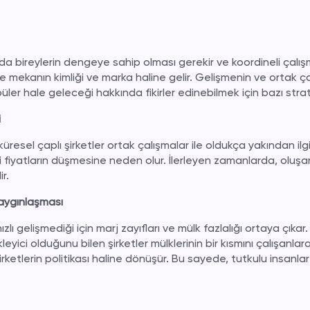
da bireylerin dengeye sahip olması gerekir ve koordineli çalışma
e mekanın kimliği ve marka haline gelir. Gelişmenin ve ortak 
ler hale geleceği hakkında fikirler edinebilmek için bazı strat
i
resel çaplı şirketler ortak çalışmalar ile oldukça yakından ilgi
işi fiyatların düşmesine neden olur. İlerleyen zamanlarda, oluşa
r.
aygınlaşması
ı hızlı gelişmediği için marj zayıfları ve mülk fazlalığı ortaya çık
eyici olduğunu bilen şirketler mülklerinin bir kısmını çalışanlar
rketlerin politikası haline dönüşür. Bu sayede, tutkulu insanlar ka