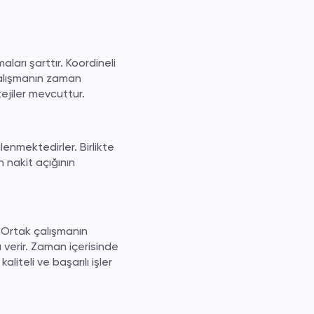
ları şarttır. Koordineli
çalışmanın zaman
ejiler mevcuttur.
lenmektedirler. Birlikte
n nakit açığının
ar. Ortak çalışmanın
a verir. Zaman içerisinde
liteli ve başarılı işler