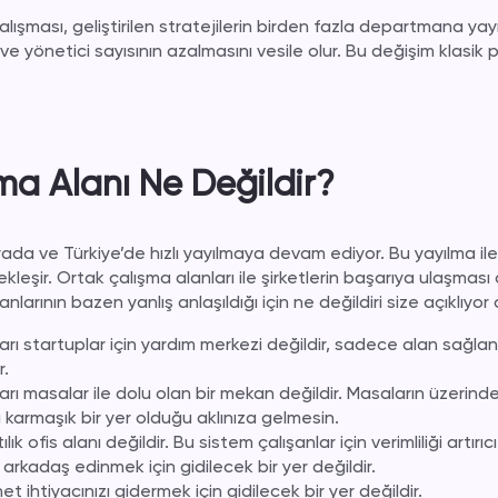
alışması, geliştirilen stratejilerin birden fazla departmana yayı
ır ve yönetici sayısının azalmasını vesile olur. Bu değişim klasik 
ma Alanı Ne Değildir?
yada ve Türkiye’de hızlı yayılmaya devam ediyor. Bu yayılma il
şir. Ortak çalışma alanları ile şirketlerin başarıya ulaşması da
nlarının bazen yanlış anlaşıldığı için ne değildiri size açıklıyor
arı startuplar için yardım merkezi değildir, sadece alan sağla
r.
rı masalar ile dolu olan bir mekan değildir. Masaların üzerinde
lu karmaşık bir yer olduğu aklınıza gelmesin.
ılık ofis alanı değildir. Bu sistem çalışanlar için verimliliği artırıc
arkadaş edinmek için gidilecek bir yer değildir.
t ihtiyacınızı gidermek için gidilecek bir yer değildir.