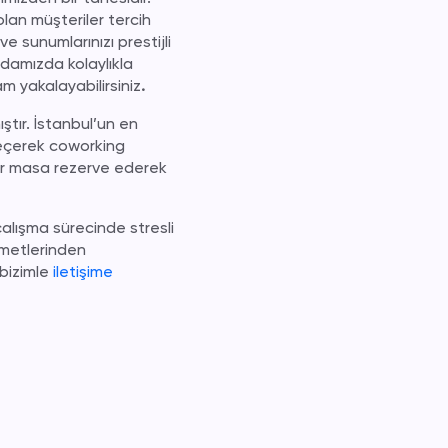
lan müşteriler tercih
ve sunumlarınızı prestijli
odamızda kolaylıkla
m yakalayabilirsiniz
.
mıştır. İstanbul’un en
eçerek
coworking
l bir masa rezerve ederek
çalışma sürecinde stresli
izmetlerinden
 bizimle
iletişime