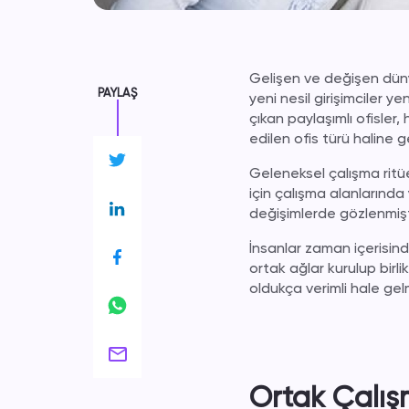
Gelişen ve değişen dünya
PAYLAŞ
yeni nesil girişimciler y
çıkan paylaşımlı ofisler,
edilen ofis türü haline ge
Geleneksel çalışma ritüe
için çalışma alanlarınd
değişimlerde gözlenmişt
İnsanlar zaman içerisin
ortak ağlar kurulup birli
oldukça verimli hale gelm
Ortak Çalış