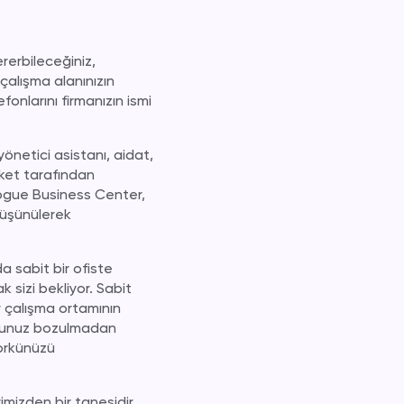
ererbileceğiniz,
 çalışma alanınızın
onlarını firmanızın ismi
yönetici asistanı, aidat,
rket tarafından
 Vogue Business Center,
düşünülerek
 sabit bir ofiste
 sizi bekliyor. Sabit
r çalışma ortamının
syonunuz bozulmadan
workünüzü
imizden bir tanesidir.